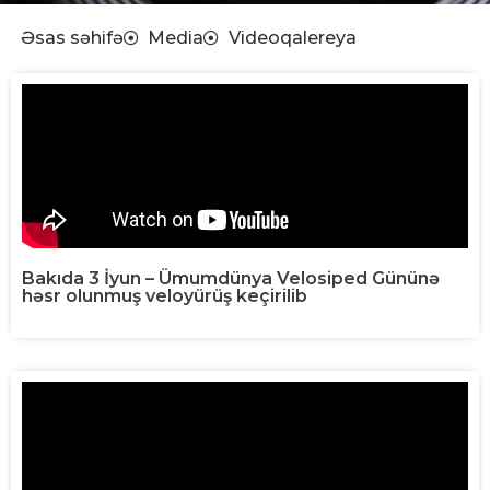
Əsas səhifə
Media
Videoqalereya
Bakıda 3 İyun – Ümumdünya Velosiped Gününə
həsr olunmuş veloyürüş keçirilib