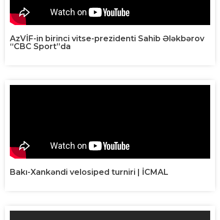
AzVİF-in birinci vitse-prezidenti Sahib Ələkbərov
“CBC Sport”da
Bakı-Xankəndi velosiped turniri | İCMAL