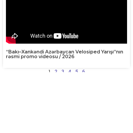
“Bakı–Xankəndi Azərbaycan Velosiped Yarışı”nın
rəsmi promo videosu / 2026
1
2
3
4
5
6