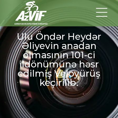
Ulu Öndər Heydər
Əliyevin anadan
olmasının 101-ci
ildönümünə həsr
edilmiş Veloyürüş
keçirilib.