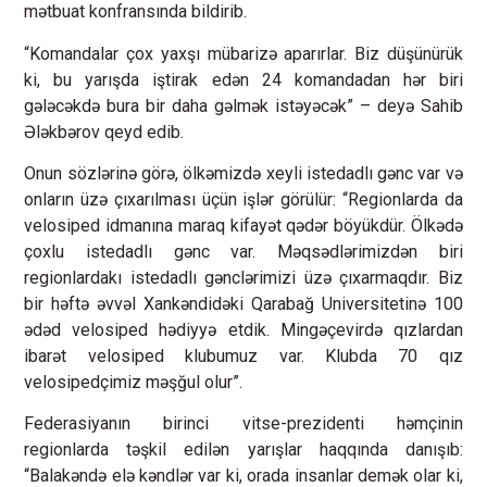
mətbuat konfransında bildirib.
“Komandalar çox yaxşı mübarizə aparırlar. Biz düşünürük
ki, bu yarışda iştirak edən 24 komandadan hər biri
gələcəkdə bura bir daha gəlmək istəyəcək” – deyə Sahib
Ələkbərov qeyd edib.
Onun sözlərinə görə, ölkəmizdə xeyli istedadlı gənc var və
onların üzə çıxarılması üçün işlər görülür: “Regionlarda da
velosiped idmanına maraq kifayət qədər böyükdür. Ölkədə
çoxlu istedadlı gənc var. Məqsədlərimizdən biri
regionlardakı istedadlı gənclərimizi üzə çıxarmaqdır. Biz
bir həftə əvvəl Xankəndidəki Qarabağ Universitetinə 100
ədəd velosiped hədiyyə etdik. Mingəçevirdə qızlardan
ibarət velosiped klubumuz var. Klubda 70 qız
velosipedçimiz məşğul olur”.
Federasiyanın birinci vitse-prezidenti həmçinin
regionlarda təşkil edilən yarışlar haqqında danışıb:
“Balakəndə elə kəndlər var ki, orada insanlar demək olar ki,