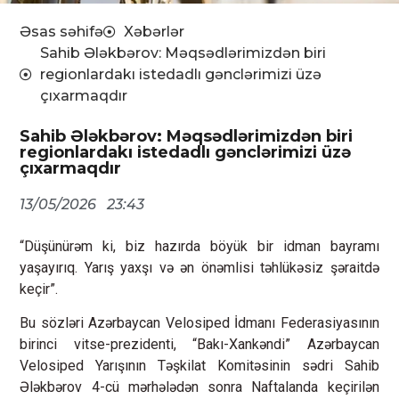
Əsas səhifə
Xəbərlər
Sahib Ələkbərov: Məqsədlərimizdən biri
regionlardakı istedadlı gənclərimizi üzə
çıxarmaqdır
Sahib Ələkbərov: Məqsədlərimizdən biri
regionlardakı istedadlı gənclərimizi üzə
çıxarmaqdır
13/05/2026
23:43
“Düşünürəm ki, biz hazırda böyük bir idman bayramı
yaşayırıq. Yarış yaxşı və ən önəmlisi təhlükəsiz şəraitdə
keçir”.
Bu sözləri Azərbaycan Velosiped İdmanı Federasiyasının
birinci vitse-prezidenti, “Bakı-Xankəndi” Azərbaycan
Velosiped Yarışının Təşkilat Komitəsinin sədri Sahib
Ələkbərov 4-cü mərhələdən sonra Naftalanda keçirilən