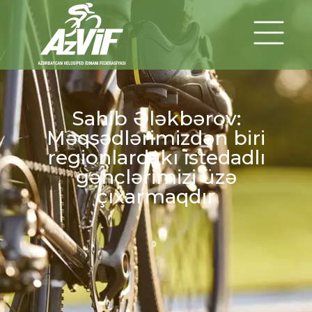
Sahib Ələkbərov:
Məqsədlərimizdən biri
regionlardakı istedadlı
gənclərimizi üzə
çıxarmaqdır