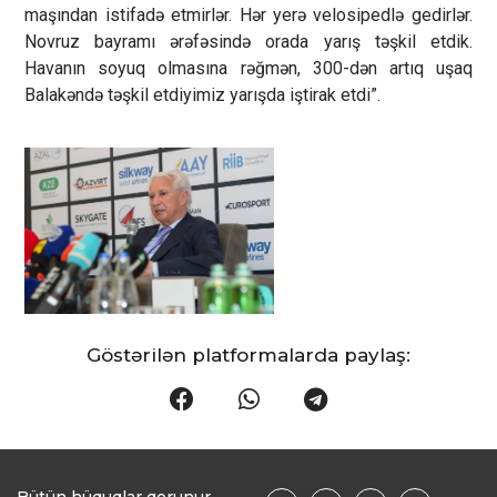
maşından istifadə etmirlər. Hər yerə velosipedlə gedirlər.
Novruz bayramı ərəfəsində orada yarış təşkil etdik.
Havanın soyuq olmasına rəğmən, 300-dən artıq uşaq
Balakəndə təşkil etdiyimiz yarışda iştirak etdi”.
Göstərilən platformalarda paylaş: