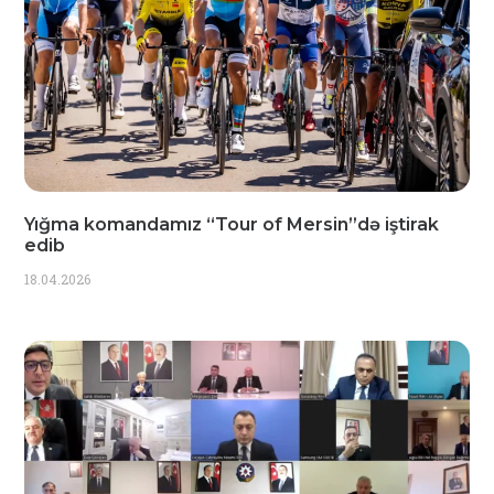
Yığma komandamız “Tour of Mersin”də iştirak
edib
18.04.2026