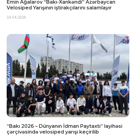
Emin Ağalarov “Bakı-Xankəndi” Azərbaycan
Velosiped Yarışının iştirakçılarını salamlayır
24.04.2026
“Bakı 2026 – Dünyanın İdman Paytaxtı” layihəsi
çərçivəsində velosiped yarışı keçirilib