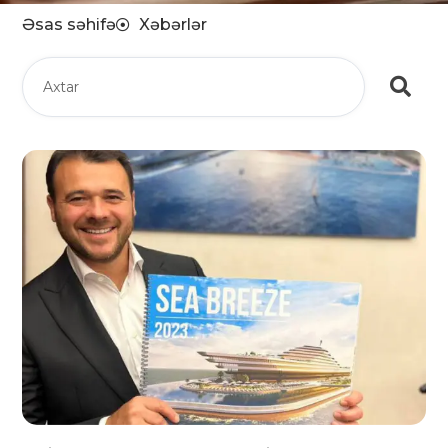
Əsas səhifə
Xəbərlər