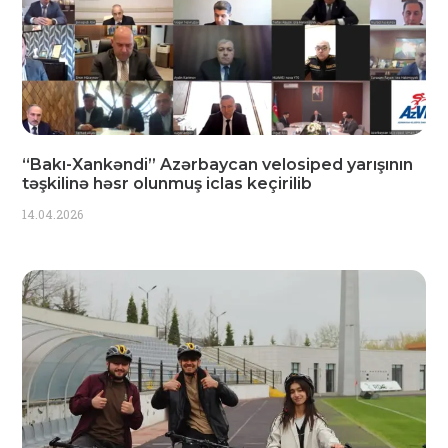
“Bakı-Xankəndi” Azərbaycan velosiped yarışının
təşkilinə həsr olunmuş iclas keçirilib
14.04.2026