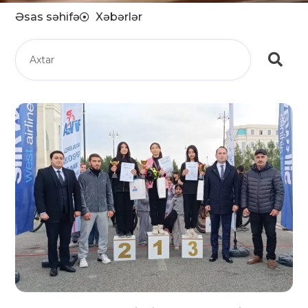
Əsas səhifə
Xəbərlər