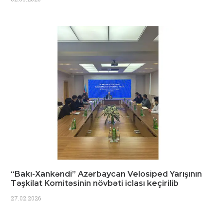
“Bakı-Xankəndi” Azərbaycan Velosiped Yarışının
Təşkilat Komitəsinin növbəti iclası keçirilib
27.02.2026