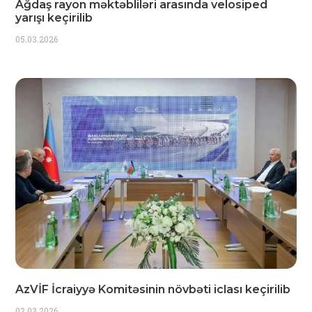
Ağdaş rayon məktəbliləri arasında velosiped
yarışı keçirilib
05.03.2026
AzVİF İcraiyyə Komitəsinin növbəti iclası keçirilib
02.03.2026