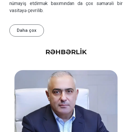
nümayiş etdirmək baxımından da çox səmərəli bir
vasitəyə çevrilib.
Daha çox
RƏHBƏRLİK