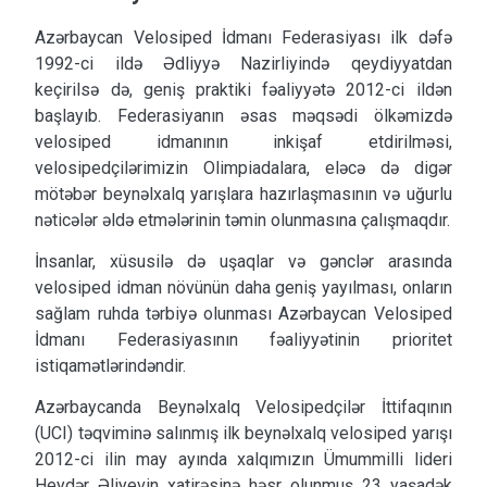
Azərbaycan Velosiped İdmanı Federasiyası ilk dəfə
1992-ci ildə Ədliyyə Nazirliyində qeydiyyatdan
keçirilsə də, geniş praktiki fəaliyyətə 2012-ci ildən
başlayıb. Federasiyanın əsas məqsədi ölkəmizdə
velosiped idmanının inkişaf etdirilməsi,
velosipedçilərimizin Olimpiadalara, eləcə də digər
mötəbər beynəlxalq yarışlara hazırlaşmasının və uğurlu
nəticələr əldə etmələrinin təmin olunmasına çalışmaqdır.
İnsanlar, xüsusilə də uşaqlar və gənclər arasında
velosiped idman növünün daha geniş yayılması, onların
sağlam ruhda tərbiyə olunması Azərbaycan Velosiped
İdmanı Federasiyasının fəaliyyətinin prioritet
istiqamətlərindəndir.
Azərbaycanda Beynəlxalq Velosipedçilər İttifaqının
(UCI) təqviminə salınmış ilk beynəlxalq velosiped yarışı
2012-ci ilin may ayında xalqımızın Ümummilli lideri
Heydər Əliyevin xatirəsinə həsr olunmuş 23 yaşadək