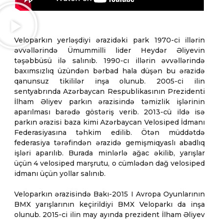
Veloparkın yerləşdiyi ərazidəki park 1970-ci illərin
əvvəllərində Ümummilli lider Heydər Əliyevin
təşəbbüsü ilə salınıb. 1990-cı illərin əvvəllərində
baxımsızlıq üzündən bərbad hala düşən bu ərazidə
qanunsuz tikililər inşa olunub. 2005-ci ilin
sentyabrında Azərbaycan Respublikasının Prezidenti
İlham Əliyev parkın ərazisində təmizlik işlərinin
aparılması barədə göstəriş verib. 2013-cü ildə isə
parkın ərazisi baza kimi Azərbaycan Velosiped İdmanı
Federasiyasına təhkim edilib. Ötən müddətdə
federasiya tərəfindən ərazidə gemişmiqyaslı abadlıq
işləri aparılıb. Burada minlərlə ağac əkilib, yarışlar
üçün 4 velosiped marşrutu, o cümlədən dağ velosiped
idmanı üçün yollar salınıb.
Veloparkın ərazisində Bakı-2015 I Avropa Oyunlarının
BMX yarışlarının keçirildiyi BMX Veloparkı da inşa
olunub. 2015-ci ilin may ayında prezident İlham Əliyev