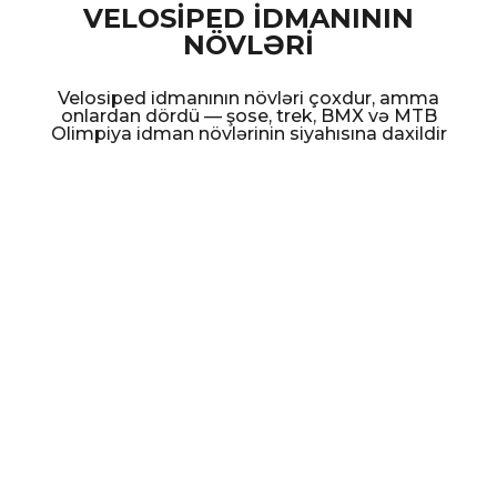
VELOSİPED İDMANININ
NÖVLƏRİ
Velosiped idmanının növləri çoxdur, amma
onlardan dördü — şose, trek, BMX və MTB
Olimpiya idman növlərinin siyahısına daxildir