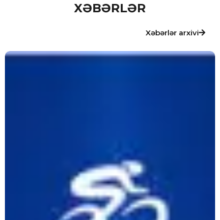
XƏBƏRLƏR
Xəbərlər arxivi