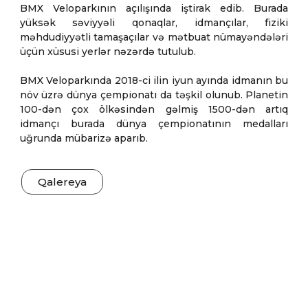
BMX Veloparkının açılışında iştirak edib. Burada
yüksək səviyyəli qonaqlar, idmançılar, fiziki
məhdudiyyətli tamaşaçılar və mətbuat nümayəndələri
üçün xüsusi yerlər nəzərdə tutulub.
BMX Veloparkında 2018-ci ilin iyun ayında idmanın bu
növ üzrə dünya çempionatı da təşkil olunub. Planetin
100-dən çox ölkəsindən gəlmiş 1500-dən artıq
idmançı burada dünya çempionatının medalları
uğrunda mübarizə aparıb.
Qalereya
RESPUBLİKA VELOSİPED TREKİ