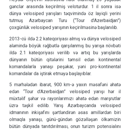
gənclər arasında keçirilmiş veloturdur. 1 il sonra isə
dünya velosiped yarışları təqvimində öz layiqli yerini
tutmuş Azərbaycan Turu (“Tour d’Azerbaidjan”)
çoxgünlük velosiped yarışının keçirilməsinə başlanılıb.
2013-cü ildə 2.2 kateqoriyası almış və dünya velosiped
aləmində böyük rəğbətlə qarşılanmış bu yarışa növbəti
ildə 2.1 kateqoriyası verilib və artıq bu yarışlarda
dünyanın bütün qitələrini təmsil edən kontinental
komandalarla yanaşı peşəkar, yəni pro-kontinental
komandalar da iştirak etməyə başlayıblar.
5 mərhələdən ibarət, 900 km-ə yaxın məsafəni əhatə
edən “Tour d’Azerbaidjan” velosiped yarışı hər il
müxtəlif şəhər və rayonlarımızı əhatə edən marşrutlar
üzrə təşkil edilib. Yarış Azərbaycanda velosiped
idmanının inkişafını şərtləndirən əsas amillərdən biri
olmaqla yanaşı, günü-gündən gözəlləşən ölkəmizin
bütün dünyada tanıtdırılması, onun turizm potensialını