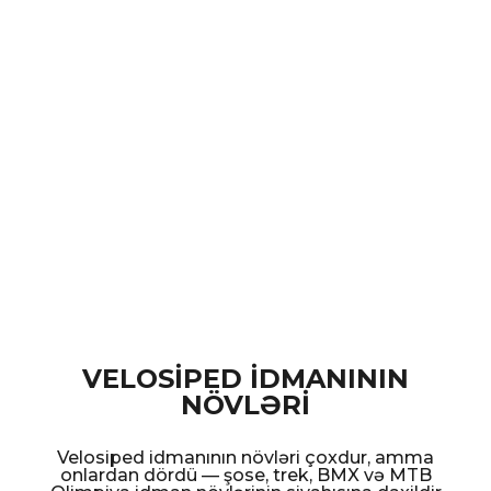
VELOSİPED İDMANININ
NÖVLƏRİ
Velosiped idmanının növləri çoxdur, amma
onlardan dördü — şose, trek, BMX və MTB