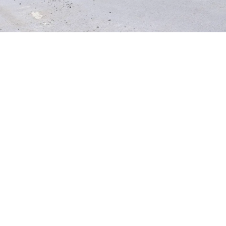
“Bakı–Xankəndi”
Azərbaycan Velosiped
Yarışı
Ətraflı