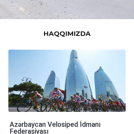
“Bakı–Xankəndi”
HAQQIMIZDA
Azərbaycan Velosiped
Yarışı
Ətraflı
Azərbaycan Velosiped İdmanı
Federasiyası