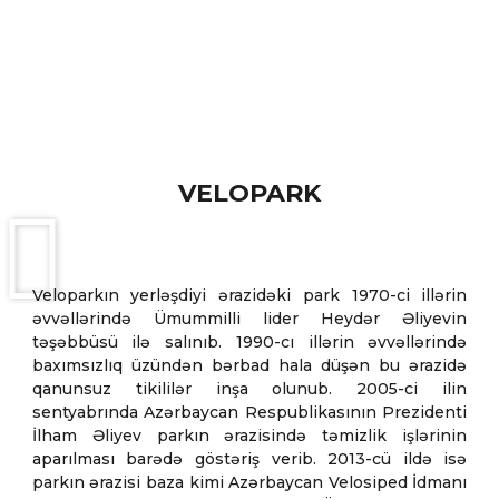
MTB
VELOPARK
Veloparkın yerləşdiyi ərazidəki park 1970-ci illərin
əvvəllərində Ümummilli lider Heydər Əliyevin
təşəbbüsü ilə salınıb. 1990-cı illərin əvvəllərində
baxımsızlıq üzündən bərbad hala düşən bu ərazidə
qanunsuz tikililər inşa olunub. 2005-ci ilin
sentyabrında Azərbaycan Respublikasının Prezidenti
İlham Əliyev parkın ərazisində təmizlik işlərinin
aparılması barədə göstəriş verib. 2013-cü ildə isə
parkın ərazisi baza kimi Azərbaycan Velosiped İdmanı