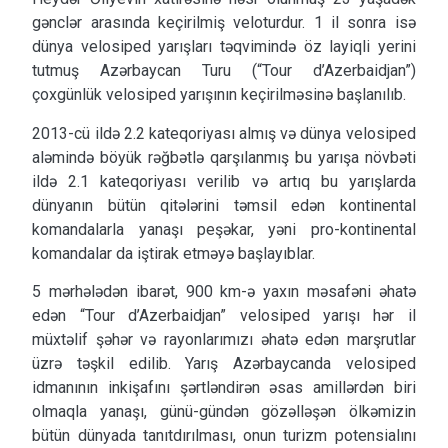
gənclər arasında keçirilmiş veloturdur. 1 il sonra isə
dünya velosiped yarışları təqvimində öz layiqli yerini
tutmuş Azərbaycan Turu (“Tour d’Azerbaidjan”)
çoxgünlük velosiped yarışının keçirilməsinə başlanılıb.
2013-cü ildə 2.2 kateqoriyası almış və dünya velosiped
aləmində böyük rəğbətlə qarşılanmış bu yarışa növbəti
ildə 2.1 kateqoriyası verilib və artıq bu yarışlarda
dünyanın bütün qitələrini təmsil edən kontinental
komandalarla yanaşı peşəkar, yəni pro-kontinental
komandalar da iştirak etməyə başlayıblar.
5 mərhələdən ibarət, 900 km-ə yaxın məsafəni əhatə
edən “Tour d’Azerbaidjan” velosiped yarışı hər il
müxtəlif şəhər və rayonlarımızı əhatə edən marşrutlar
üzrə təşkil edilib. Yarış Azərbaycanda velosiped
idmanının inkişafını şərtləndirən əsas amillərdən biri
olmaqla yanaşı, günü-gündən gözəlləşən ölkəmizin
bütün dünyada tanıtdırılması, onun turizm potensialını