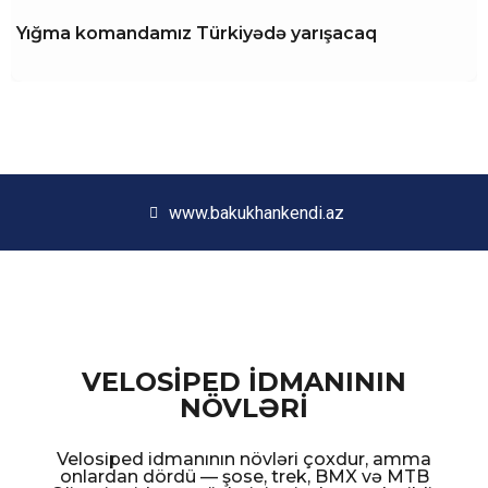
Yığma komandamız Türkiyədə yarışacaq
www.bakukhankendi.az
VELOSİPED İDMANININ
NÖVLƏRİ
Velosiped idmanının növləri çoxdur, amma
onlardan dördü — şose, trek, BMX və MTB