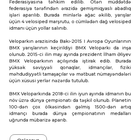
Federasiyasına təhkim edilib. Ötən müddətdə
federasiya tərəfindən ərazidə gemişmiqyaslı abadlıq
işləri aparılıb. Burada minlərlə ağac əkilib, yarışlar
üçün 4 velosiped marşrutu, o cümlədən dağ velosiped
idmanı üçün yollar salınıb.
Veloparkın ərazisində Bakı-2015 I Avropa Oyunlarının
BMX yarışlarının keçirildiyi BMX Veloparkı da inşa
olunub. 2015-ci ilin may ayında prezident İlham Əliyev
BMX Veloparkının açılışında iştirak edib. Burada
yüksək səviyyəli qonaqlar, idmançılar, fiziki
məhdudiyyətli tamaşaçılar və mətbuat nümayəndələri
üçün xüsusi yerlər nəzərdə tutulub.
BMX Veloparkında 2018-ci ilin iyun ayında idmanın bu
növ üzrə dünya çempionatı da təşkil olunub. Planetin
100-dən çox ölkəsindən gəlmiş 1500-dən artıq
idmançı burada dünya çempionatının medalları
uğrunda mübarizə aparıb.