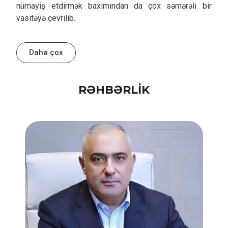
nümayiş etdirmək baxımından da çox səmərəli bir
vasitəyə çevrilib.
Daha çox
RƏHBƏRLİK