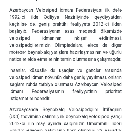
Azərbaycan Velosiped İdmanı Federasiyası ilk dəfə
1992-ci ildə Ədliyyə Nazirliyində qeydiyyatdan
keçirilsə də, geniş praktiki fəaliyyətə 2012-ci ildən
başlayıb. Federasiyanın əsas məqsədi ölkəmizdə
velosiped idmanının inkişaf etdirilməsi,
velosipedçilərimizin Olimpiadalara, eləcə də digər
mötəbər beynəlxalq yarışlara hazırlaşmasının və uğurlu
nəticələr əldə etmələrinin təmin olunmasına çalışmaqdır.
İnsanlar, xüsusilə də uşaqlar və gənclər arasında
velosiped idman növünün daha geniş yayılması, onların
sağlam ruhda tərbiyə olunması Azərbaycan Velosiped
İdmanı Federasiyasının fəaliyyətinin prioritet
istiqamətlərindəndir.
Azərbaycanda Beynəlxalq Velosipedçilər İttifaqının
(UCI) təqviminə salınmış ilk beynəlxalq velosiped yarışı
2012-ci ilin may ayında xalqımızın Ümummilli lideri
Heydər Əliyevin xatirəsinə həsr olunmuş 23 yaşadək